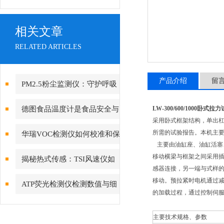
相关文章
RELATED ARTICLES
产品介绍
留
PM2.5粉尘监测仪：守护呼吸
健康的“空气哨兵”
德图食品温度计是食品安全与
LW-300/600/1000卧式拉
采用卧式框架结构，单出
精确测温的守护者
所需的试验报告。本机主
华瑞VOC检测仪如何校准和保
主要由油缸座、油缸活塞
养？
移动横梁与框架之间采用
揭秘热式传感：TSI风速仪如
感器连接，另一端与式样
何实现低风速下的高精度测量
移动。预拉紧时电机通过
ATP荧光检测仪检测数值与细
的加载过程，通过控制伺
菌总数量化关系
主要技术规格、参数