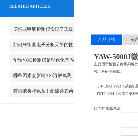
RELATED ARTICLES
便携式甲醛检测仪实现了现场
产品介绍
留
对室内空气中甲醛的快速检测
如何来衡量电子分析天平的性
YAW-500
能？
华瑞VOC检测仪是现代化室内
主要用于检验公路桥梁橡
校、科研等领域。
空气质量的卫士
哪些因素会影响YSI溶解氧测
GB/T2611-1992《试
量仪的准确性？
有机磷类和氨基甲酸酯类农药
JT/T4-2004《公路桥梁
的快速检测（农药速测卡使用说
(1)垂向加载系统
明）