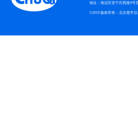
地址：海淀区安宁庄西路9号
©2019 版权所有：北京楚齐