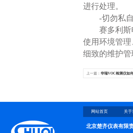
进行处理。
-切勿私自
赛多利斯电
使用环境管理
细致的维护管
上一篇：
华瑞VOC检测仪如
网站首页
关于
北京楚齐仪表有限