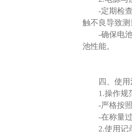
-定期检查
触不良导致测
-确保电池
池性能。
四、使用
1.操作规
-严格按照
-在称量过
2.使用记