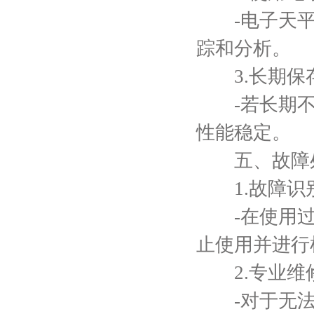
-电子天平
踪和分析。
3.长期保
-若长期不
性能稳定。
五、故障处
1.故障识
-在使用过
止使用并进行
2.专业维
-对于无法