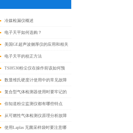
冷媒检漏仪概述
电子天平如何选购？
美国GE超声波侧厚仪的应用和相关
定义是怎么样的呢？
电子天平的校正方法
TSI8530粉尘仪在操作前该如何预
热？
数显维氏硬度计使用中的常见故障
和解决方法
复合型气体检测器使用时要牢记的
一些事项
你知道粉尘监测仪都有哪些特点
吗？
从可燃性气体检测仪原理分析故障
的产生
使用Laplas 无菌采样袋时要注意哪