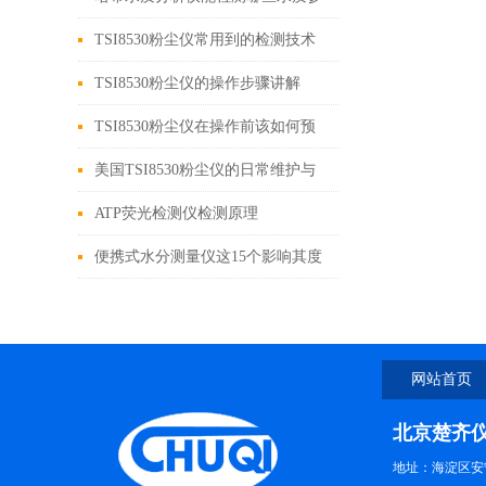
数？
TSI8530粉尘仪常用到的检测技术
有哪些?
TSI8530粉尘仪的操作步骤讲解
TSI8530粉尘仪在操作前该如何预
热？
美国TSI8530粉尘仪的日常维护与
保养指南
ATP荧光检测仪检测原理
便携式水分测量仪这15个影响其度
的原因要注意
网站首页
北京楚齐
地址：海淀区安