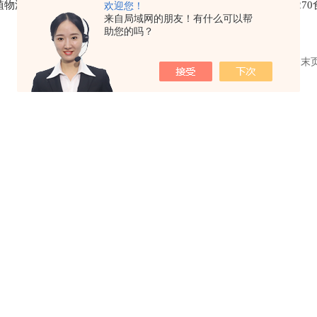
用植物油快速测定仪
德图TESTO270食用油品质检测
testo 
欢迎您！
来自局域网的朋友！有什么可以帮
仪
助您的吗？
共 3 条记录，当前 1 / 1 页 首页 上一页 下一页 