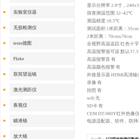
显示分辨率
2.8寸，240x3
实验室仪器
筛查测温范围
32~42℃
测温精度
±0.5℃
无损检测仪
测试面积
1米距离：35cmx
2米距离：70cmx70cm
testo德图
全视野高温追踪
红色十字
高温报警值可设
默认37.
Fluke
高温报警音
有
高温颜色报警
有
双筒望远镜
外接显示器
HDMI高清输
录像
有
激光测距仪
拍照
有
wifi
无
夜视仪
SD卡
有
CEM DT-980Y红外热
瞄准镜
电源适配器、软件、防摔
放大镜