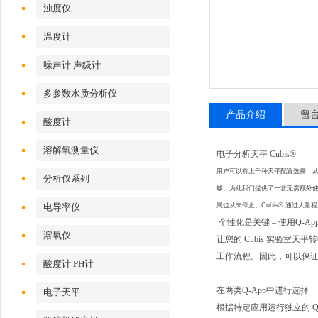
浊度仪
温度计
噪声计 声级计
多参数水质分析仪
产品介绍
留
酸度计
溶解氧测量仪
电子分析天平 Cubis®
用户可以有上千种天平配置选择，
分析仪系列
够。为此我们提供了一套无需额外使
电导率仪
展也从未停止。Cubis® 通过大
个性化是关键 – 使用Q-A
溶氧仪
让您的 Cubis 实验室天
工作流程。因此，可以保证始
酸度计 PH计
在两类Q-App中进行选择
电子天平
根据特定应用运行独立的 Q