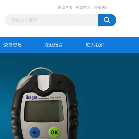
返回首页
在线留言
联系我们
荣誉资质
在线留言
联系我们