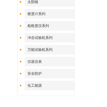
太阳镜
硬度计系列
粗糙度仪系列
冲击试验机系列
万能试验机系列
仪器仪表
安全防护
化工能源