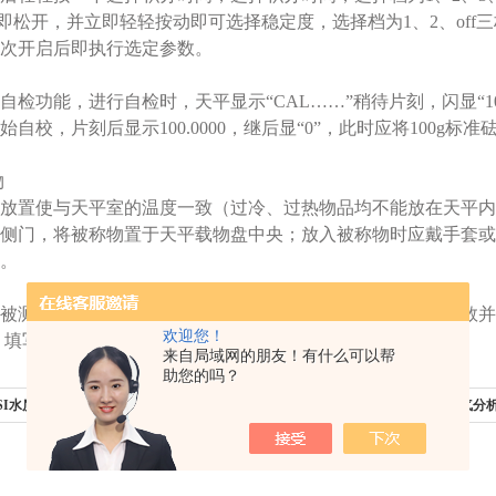
-后立即松开，并立即轻轻按动即可选择稳定度，选择档为1、2、of
次开启后即执行选定参数。
自检功能，进行自检时，天平显示“CAL……”稍待片刻，闪显“10
自校，片刻后显示100.0000，继后显“0”，此时应将100g标准
物
放置使与天平室的温度一致（过冷、过热物品均不能放在天平内
侧门，将被称物置于天平载物盘中央；放入被称物时应戴手套或
。
被测物质的重量，等稳定后（显示屏左侧亮点消失）即可读数并
欢迎您！
平，填写使用登记。
来自局域网的朋友！有什么可以帮
助您的吗？
SI水质分析仪检测效果的因素有很多种，
下一篇：
德图烟气分析仪是进行烟气分
析手段