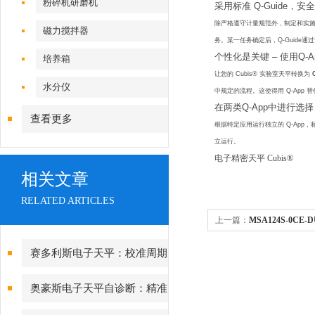
粉碎机研磨机
采用标准 Q-Guide，安
除严格遵守计量规范外，制定和实施
磁力搅拌器
务。某一任务确定后，Q-Guide
个性化是关键 – 使用Q-
培养箱
让您的 Cubis® 实验室天平转换为
水分仪
中规定的流程。这使得用 Q-App
在两类Q-App中进行选择
查看更多
根据特定应用运行独立的 Q-App
立运行。
电子精密天平 Cubis®
相关文章
RELATED ARTICLES
上一篇：
MSA124S-0CE
赛多利斯电子天平：校准周期
设定与期间核查方法
奥豪斯电子天平自诊断：精准