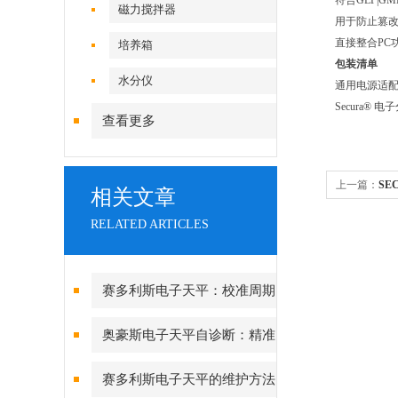
符合GLP|G
磁力搅拌器
用于防止篡
直接整合PC
培养箱
包装​清单
水分仪
通用电源适配
Secura® 
查看更多
上一篇：
SE
相关文章
x 0.01 mg
RELATED ARTICLES
赛多利斯电子天平：校准周期
设定与期间核查方法
奥豪斯电子天平自诊断：精准
测量背后的故障预警守护
赛多利斯电子天平的维护方法