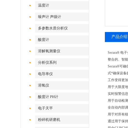
温度计
噪声计 声级计
多参数水质分析仪
产品介绍
酸度计
溶解氧测量仪
Secura® 
整合的、智
分析仪系列
Secura
式*确保设备
电导率仪
工作变得更
溶氧仪
用于大限度
实时报警信息
酸度计 PH计
用于自动检测
全自动内部调
电子天平
用于对所有校准
粉碎机研磨机
通过用于保