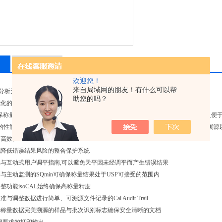
留言询价
欢迎您！
来自局域网的朋友！有什么可以帮
电子分析天平
助您的吗？
能化的保护系统，降低您的称量风险
®可确保称量的准确性，使您放心地开展后续工作。除了能够提供高精度的称重结果以及便于
的性能可靠性和法规遵从性。实时水平调节指南，全自动内部调整功能，100%的溯
加高效。
地降低错误结果风险的整合保护系统
与互动式用户调平指南,可以避免天平因未经调平而产生错误结果
与主动监测的SQmin可确保称量结果处于USP可接受的范围内
整功能isoCAL始终确保高称量精度
与调整数据进行简单、可溯源文件记录的Cal Audit Trail
持称量数据完美溯源的样品与批次识别标志确保安全清晰的文档