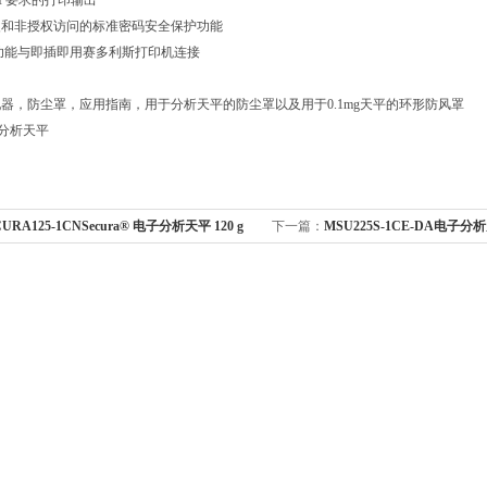
MP要求的打印输出
改和非授权访问的标准密码安全保护功能
功能与即插即用赛多利斯打印机连接
器，防尘罩，应用指南，用于分析天平的防尘罩以及用于0.1mg天平的环形防风罩
电子分析天平
CURA125-1CNSecura® 电子分析天平 120 g
下一篇：
MSU225S-1CE-DA电子分析