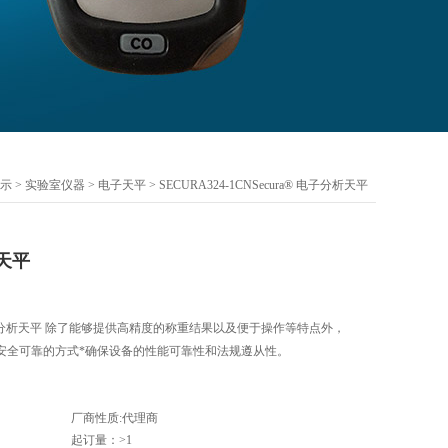
示
>
实验室仪器
>
电子天平
> SECURA324-1CNSecura® 电子分析天平
析天平
 电子分析天平 除了能够提供高精度的称重结果以及便于操作等特点外，
安全可靠的方式*确保设备的性能可靠性和法规遵从性。
厂商性质:代理商
起订量：>1