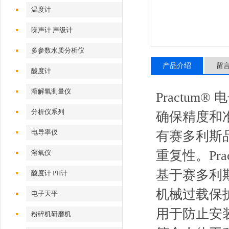
温度计
噪声计 声级计
多参数水质分析仪
产品介绍
留
酸度计
溶解氧测量仪
Practum
分析仪系列
确保精度和准
电导率仪
有赛多利斯
重复性。Pr
溶氧仪
基于赛多利
酸度计 PH计
机械过载保
电子天平
用于防止安
粉碎机研磨机