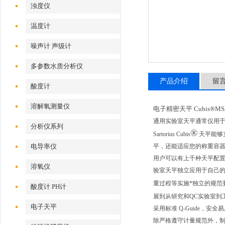
浊度仪
温度计
噪声计 声级计
多参数水质分析仪
产品介绍
留
酸度计
溶解氧测量仪
电子精密天平 Cubis®MSA
通用实验室天平通常仅用于
分析仪系列
®
Sartorius Cubis
天平能够
电导率仪
平，还能适应您的称重容
用户可以有上千种天平配
溶氧仪
验室天平独立应用于自己的
重过程等实施*独立的规范要
酸度计 PH计
展到从研究和QC实验室到工
电子天平
采用标准 Q-Guide，安全
除严格遵守计量规范外，制