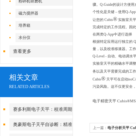
粉碎机研磨机
骤。Q-Guide的设计方
个性化是关键 – 使用Q-A
磁力搅拌器
®
让您的 Cubis
实验室天
培养箱
完成特定的工作流程。因此
在两类Q-App中进行选择
水分仪
根据特定应用运行独立的 Q
量，以及校准移液器。工作
查看更多
Q-Level - 自动、电动调
实验室天平的精确水平调整
务以及天平需要完成的工作
相关文章
®
Cubis
天平可在启动is
RELATED ARTICLES
污染风险。这不仅更安全
电子精密天平 Cubis®MSA
赛多利斯电子天平：校准周期
设定与期间核查方法
奥豪斯电子天平自诊断：精准
上一篇：
电子分析天平 Cubi