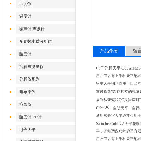
浊度仪
温度计
噪声计 声级计
多参数水质分析仪
产品介绍
留
酸度计
溶解氧测量仪
电子分析天平 Cubis®MSU
用户可以有上千种天平配
分析仪系列
验室天平独立应用于自己的
电导率仪
重过程等实施*独立的规范要
展到从研究和QC实验室到工
溶氧仪
®
Cubis
。自助天平，自行
通用实验室天平通常仅用于
酸度计 PH计
®
Sartorius Cubis
天平能够
电子天平
平，还能适应您的称重容
用户可以有上千种天平配