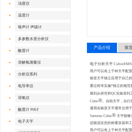
浊度仪
温度计
噪声计 声级计
多参数水质分析仪
产品介绍
留
酸度计
溶解氧测量仪
电子分析天平 Cubis®MSU2
用户可以有上千种天平配
分析仪系列
验室天平独立应用于自己的
电导率仪
重过程等实施*独立的规范要
展到从研究和QC实验室到工
溶氧仪
®
Cubis
。自助天平，自行
通用实验室天平通常仅用于
酸度计 PH计
®
Sartorius Cubis
天平能够
电子天平
还能适应您的称重容器和
用户可以有上千种天平配