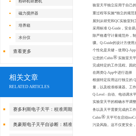
粉碎机研磨机
验室天平独立应用于自己的
磁力搅拌器
重过程等实施*独立的规范要
展到从研究和QC实验室到工
培养箱
采用标准 Q-Guide，安全
除严格遵守计量规范外，制
水分仪
骤。Q-Guide的设计方
个性化是关键 – 使用Q-A
查看更多
®
让您的 Cubis
实验室天
完成特定的工作流程。因此
在两类Q-App中进行选择
相关文章
根据特定应用运行独立的 Q
RELATED ARTICLES
量，以及校准移液器。工作
Q-Level - 自动、电动调
实验室天平的精确水平调整
赛多利斯电子天平：校准周期
务以及天平需要完成的工作
®
Cubis
天平可在启动is
设定与期间核查方法
奥豪斯电子天平自诊断：精准
污染风险。这不仅更安全