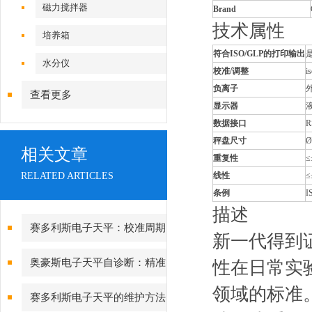
磁力搅拌器
Brand
技术属性
培养箱
符合ISO/GLP的打印输出
水分仪
校准/调整
i
负离子
查看更多
显示器
数据接口
R
秤盘尺寸
Ø
相关文章
重复性
≤
RELATED ARTICLES
线性
≤
条例
I
描述
赛多利斯电子天平：校准周期
新一代得到证
设定与期间核查方法
奥豪斯电子天平自诊断：精准
性在日常实
领域的标准。
测量背后的故障预警守护
赛多利斯电子天平的维护方法