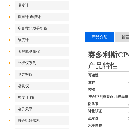
温度计
噪声计 声级计
多参数水质分析仪
产品介绍
留
酸度计
溶解氧测量仪
赛多利斯CP
分析仪系列
产品特性
电导率仪
可读性
量程
溶氧仪
校准
符合USP(典型)的小样品量
酸度计 PH计
防风罩
电子天平
计量认证
显示器
粉碎机研磨机
水平调整