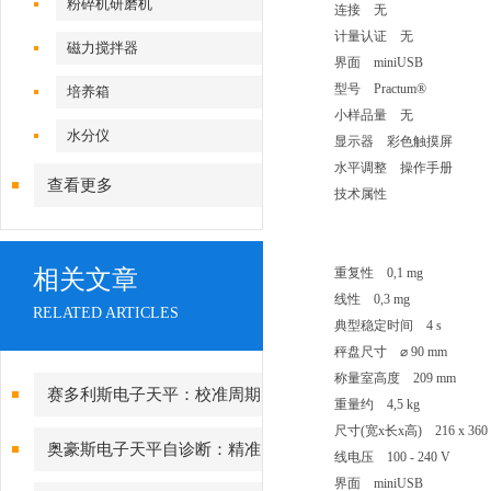
粉碎机研磨机
连接 无
计量认证 无
磁力搅拌器
界面 miniUSB
型号 Practum®
培养箱
小样品量 无
水分仪
显示器 彩色触摸屏
水平调整 操作手册
查看更多
技术属性
相关文章
重复性 0,1 mg
线性 0,3 mg
RELATED ARTICLES
典型稳定时间 4 s
秤盘尺寸 ⌀ 90 mm
称量室高度 209 mm
赛多利斯电子天平：校准周期
重量约 4,5 kg
尺寸(宽x长x高) 216 x 360 
设定与期间核查方法
奥豪斯电子天平自诊断：精准
线电压 100 - 240 V
界面 miniUSB