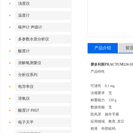
浊度仪
温度计
噪声计 声级计
多参数水质分析仪
产品介绍
留
酸度计
溶解氧测量仪
赛多利斯PRACTUM124-
产品特性
分析仪系列
可读性 0,1 mg
电导率仪
法规要求 无
溶氧仪
称重能力 120 g
数据传输 无
酸度计 PH计
防风罩 操作手册
应用领域 教育; 其它
电子天平
校准 外部砝码