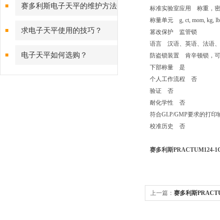
测量背后的故障预警守护
赛多利斯电子天平的维护方法
标准实验室应用 称重，
称量单元 g, ct, mom, kg, lb, oz, o
有哪些？
求电子天平使用的技巧？
篡改保护 监管锁
语言 汉语、英语、法语
电子天平如何选购？
防盗锁装置 肯辛顿锁，
下部称量 是
个人工作流程 否
验证 否
耐化学性 否
符合GLP/GMP要求的打
校准历史 否
赛多利斯PRACTUM124-
上一篇：
赛多利斯PRACTU