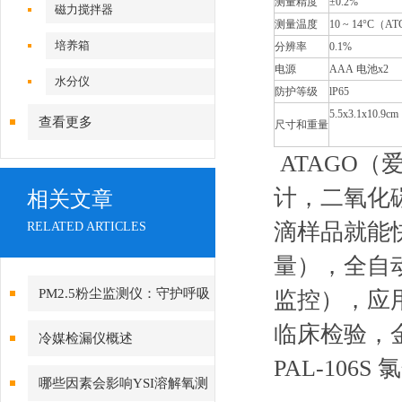
测量精度
±0.2%
磁力搅拌器
测量温度
10
~
14°C（AT
培养箱
分辨率
0.1%
电源
AAA 电池x2
水分仪
防护等级
lP65
5.5x3.1x10.
查看更多
尺寸和重量
ATAGO
计，二氧化
相关文章
滴样品就能
RELATED ARTICLES
量），全自
PM2.5粉尘监测仪：守护呼吸
监控），应
临床检验，
健康的“空气哨兵”
冷媒检漏仪概述
PAL-106S
哪些因素会影响YSI溶解氧测