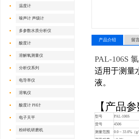
温度计
噪声计 声级计
多参数水质分析仪
产品介绍
留
酸度计
溶解氧测量仪
PAL-106S
分析仪系列
适用于测量
电导率仪
液。
溶氧仪
【产品参
酸度计 PH计
型号
PAL-106S
电子天平
货号
4506
粉碎机研磨机
测量范围
0.0
~
33.0%（g