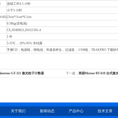
间
连续工作4.5 小时
小于3 小时
xH)
23cm*11cm*6.2cm
0.58kg(含电池)
CE,JISB9921,ISO21501-4
1 年
5-35℃， 20%-95% 非结露
手册CD，电源线，锂电池，等速采样头，过滤器， USB线，TRAKPRO 下载软
metone GT-321 激光粒子计数器
下一篇：
美国Metone BT-610 台
关于我们
新闻动态
产品中心
技术文章