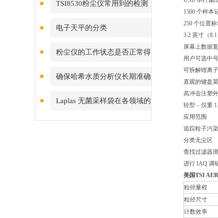
USB 串行输
TSI8530粉尘仪常用到的检测
1500 个样
技术有哪些?
250 个位置
电子天平的分类
3.2 英寸（
屏幕上数据
粉尘仪的工作状态是否正常得
用户可选中
可拆解锂离
看这些方面
确保哈希水质分析仪长期准确
直观的键盘
高冲击注塑
读数的要点
Laplas 无菌采样袋在各领域的
轻型 – 仅重 1
应用范围
应用价值
追踪粒子污
分类无尘区
查找过滤器
进行 IAQ 调
美国
TSI AE
粒径量程
粒径尺寸
计数效率