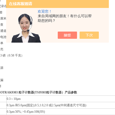
出
本记录存储
欢迎您！
标签
来自局域网的朋友！有什么可以帮
8.1 厘米）大尺寸显示屏
助您的吗？
复查
号通道
子电池
菜单
外壳
.3 磅（0.58 千克）
染源
泄漏
研
ROTRAK9303
粒子计数器
(TSI9303
粒子计数器）
产品参数
0.3～10μm
0.3μm 和5.0μm(固定);0.5,1.0,2.0 或2.5μm(中间通道尺寸可选)
0.3μm:50%; >0.45μm:100(JIS)