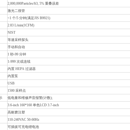
2,000,000Particles/ft3, 5% 重叠误差
激光二很管
<1 个/5 分钟(满足JIS B9921)
2.83 L/min(1CFM)
NIST
等速采样探头
手动和自动
1 秒-99 分钟
1-999 次或连续
内置 HEPA 过滤器
内置泵
USB
1500 采样点
示
低电量和维修声音报警(计数);
3.6-inch 160*160 单色LCD 3.7-inch
高耐磨注塑
110-240VAC 50-60Hz
可插拔可充电锂电池