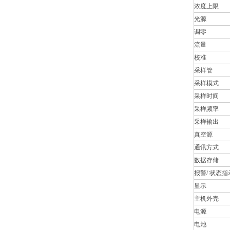
浓度上限
光源
调零
流量
校准
采样管
采样模式
采样时间
采样频率
采样输出
真空源
通讯方式
数据存储
报警/ 状态指
显示
主机外壳
电源
电池