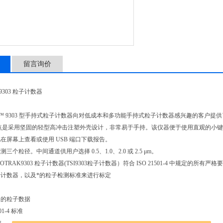
留言询价
 9303 粒子计数器
roTrak™ 9303 型手持式粒子计数器向对低成本和多功能手持式粒子计数器感兴趣的客
的特点是采用坚固的轻型高冲击注塑外壳设计，非常易于手持。该仪器便于使用直观的小键盘
在屏幕上查看或使用 USB 端口下载报告。
三个粒径。中间通道供用户选择 0.5、1.0、2.0 或 2.5 μm。
ROTRAK9303 粒子计数器(TSI9303粒子计数器）符合 ISO 21501-4 中规定的所有
子计数器，以及*的粒子检测标准来进行标定
道的粒子数据
01-4 标准