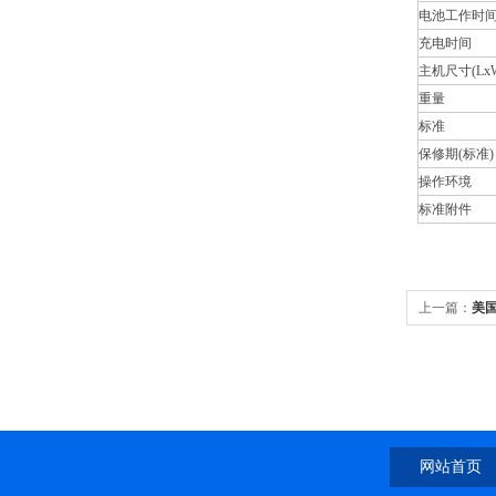
电池工作时
充电时间
主机尺寸(LxW
重量
标准
保修期(标准)
操作环境
标准附件
上一篇：
美国
网站首页