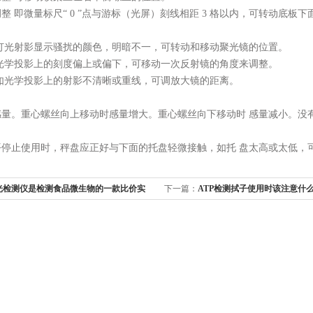
整 即微量标尺“ 0 ”点与游标（光屏）刻线相距 3 格以内，可转动底板下
若灯光射影显示骚扰的颜色，明暗不一，可转动和移动聚光镜的位置。
如光学投影上的刻度偏上或偏下，可移动一次反射镜的角度来调整。
如光学投影上的射影不清晰或重线，可调放大镜的距离。
感量。重心螺丝向上移动时感量增大。重心螺丝向下移动时 感量减小。没
平停止使用时，秤盘应正好与下面的托盘轻微接触，如托 盘太高或太低，
荧光检测仪是检测食品微生物的一款比价实
下一篇：
ATP检测拭子使用时该注意什
储藏？