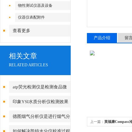
物性测试仪器及设备
仪器仪表配附件
查看更多
产品介绍
留
相关文章
RELATED ARTICLES
atp荧光检测仪是检测食品微
生物的一款比价实用的仪器
印象YSI水质分析仪检测效果
的因素有很多种，一起来看看把
德图烟气分析仪是进行烟气分
上一篇：
英福康Compas
析的一种有效的分析手段
漏仪TEK-Mate冷媒检漏仪
如何解决凯特水分仪校准过程