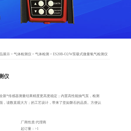
品展示
>
气体检测仪
>
气体检测
> ES20B-O2/W泵吸式微量氧气检测仪
测仪
用全新*传感器测量结果精度更高更稳定；内置高性能抽气泵，检测
示界面，读数直观大方；的工艺设计，带来了坚如磐石的品质。方便认
厂商性质:代理商
起订量：>1