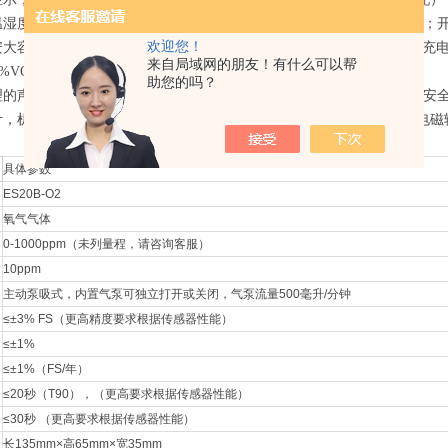
温湿度和零点补偿算法，全软件自动校准功能，确保测量结果的准确性；
欢迎您！
0毫安大容量锂电池，连续工作时间大于20小时以上；通用的USB端口手机充
来自局域网的朋友！有什么可以帮
3、%VOL、VOL、LEL、PPB多种单位可选择；
助您的吗？
理的声光报警设计，曲线对称，检测到超标时及时报警提示，保护人身安
计，机身采用*品质的高强度铝型材，耐磨耐腐浊，坚固防水防腐，防电
具体参数
ES20B-O2
氧气气体
0-1000ppm（未列量程，请咨询客服）
10ppm
主动泵吸式，内置气泵可独立打开或关闭，气泵流量500毫升/分钟
≤±3% FS（更高精度要求根据传感器性能）
≤±1%
≤±1%（FS/年）
≤20秒（T90），（更高要求根据传感器性能）
≤30秒 （更高要求根据传感器性能）
长135mm×高65mm×宽35mm