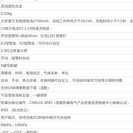
高强度铝合金
0.52kg
大容量可充电锂电池2700mAh，连续工作时间大于20小时，充电时间小于7小时，
USB大电流5V 2.1A快速充电器；
声音报警95 dB@30cm、红色LED 报警灯
：
K1报警值、K2报警值；均可自行设定
2.5吋点阵显示屏
手动，报警时自动
5键导航键
测量值，时间，电池状态，气体名称，单位
自动、手动、单点存储，存储间隔可自定义，可连续存储30万组带日期时间数
支持USB测量数据下载（选配）
可设置校准标定值，一键调零
防爆合格证编号：CNEx16.3893（国家防爆电气产品质量监督检验中心检验认证）
IP65 （防水防尘）
用户模式、管理员模式2种操作模式可供选择
86kPa～106kPa
-20℃～+55℃（典型值）