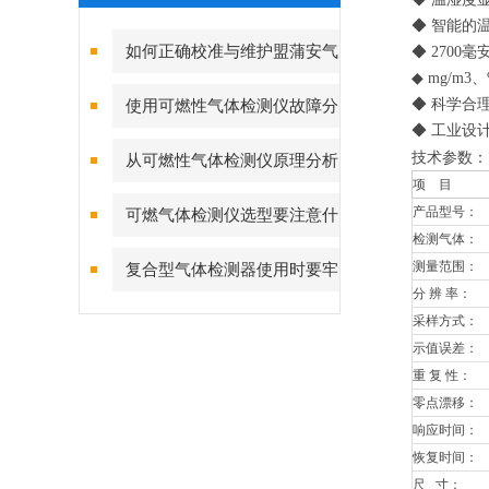
◆ 智能的
如何正确校准与维护盟蒲安气
◆ 270
◆ mg/m
体检测仪？
◆ 科学合
使用可燃性气体检测仪故障分
◆ 工业设
析及对策
技术参数：
从可燃性气体检测仪原理分析
项 目
故障的产生
产品型号：
可燃气体检测仪选型要注意什
检测气体：
么？
测量范围：
复合型气体检测器使用时要牢
分 辨 率：
记的一些事项
采样方式：
示值误差：
重 复 性：
零点漂移：
响应时间：
恢复时间：
尺 寸：