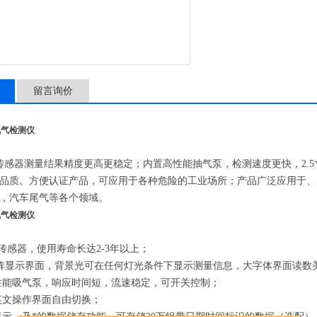
留言询价
氧气检测仪
传感器测量结果精度更高更稳定；内置高性能抽气泵，检测速度更快，2.
品质。方便认证产品，可应用于各种危险的工业场所；产品广泛应用于、
，汽车尾气等各个领域。
氧气检测仪
能传感器，使用寿命长达2-3年以上；
寸点阵显示界面，背景光可在任何灯光条件下显示测量信息，大字体界面读
性能吸气泵，响应时间短，流速稳定，可开关控制；
英文操作界面自由切换；
显示，及*的数据储存功能，可存储30万组带日期时间标识的数据（选配）