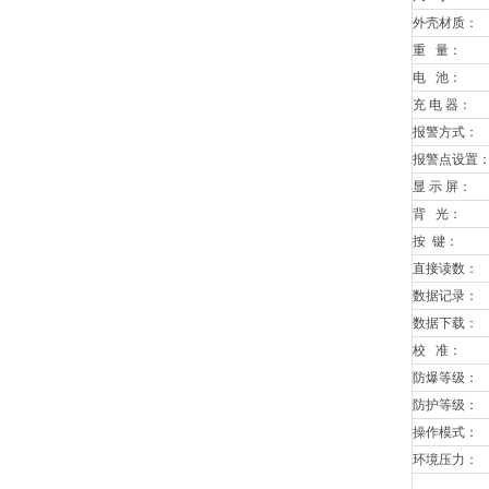
外壳材质：
重 量：
电 池：
充 电 器：
报警方式：
报警点设置
显 示 屏：
背 光：
按 键：
直接读数：
数据记录：
数据下载：
校 准：
防爆等级：
防护等级：
操作模式：
环境压力：