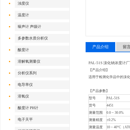
浊度仪
温度计
噪声计 声级计
多参数水质分析仪
产品介绍
留
酸度计
溶解氧测量仪
PAL-51S 溴化钠浓度计
【产品介绍】
分析仪系列
适用于检测化学品中的溴
电导率仪
【产品参数】
溶氧仪
型号
PAL-51S
货号
4451
酸度计 PH计
测量范围
0.0
~
30.0%
电子天平
测量精度
±0.2%
测量温度
10
~
40°C（AT