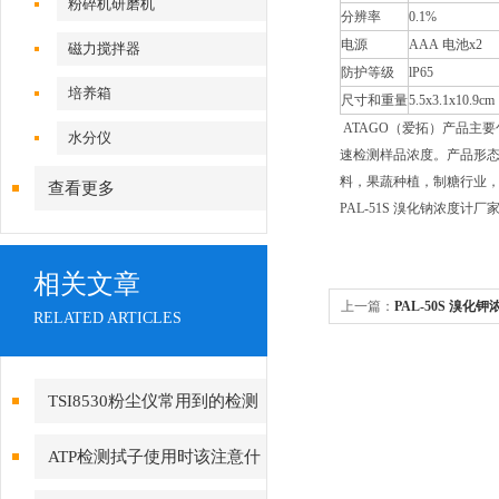
粉碎机研磨机
分辨率
0.1%
电源
AAA 电池x2
磁力搅拌器
防护等级
lP65
培养箱
尺寸和重量
5.5x3.1x10.
ATAGO（爱拓）产品主
水分仪
速检测样品浓度。产品形
料，果蔬种植，制糖行业
查看更多
PAL-51S 溴化钠浓度计厂
相关文章
上一篇：
PAL-50S 溴化
RELATED ARTICLES
TSI8530粉尘仪常用到的检测
技术有哪些?
ATP检测拭子使用时该注意什