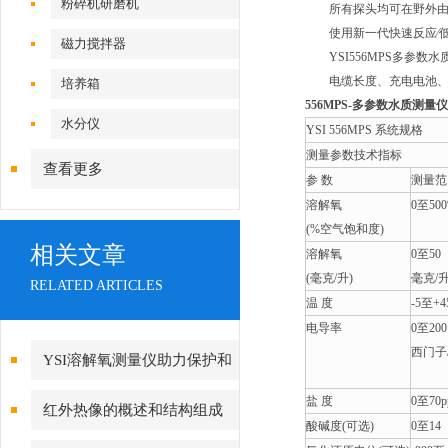
粉碎机研磨机
所有探头均可在野外由
使用新一代快速反应∕低
磁力搅拌器
YSI556MPS多参数
电缆长度、充电电池、
培养箱
556MPS-多参数水质测量仪
水分仪
YSI 556MPS 系统规格
测量参数技术指标
查看更多
参 数
测量范
溶解氧
0至50
(%空气饱和度)
相关文章
溶解氧
0至50
(毫克/升)
毫克/
RELATED ARTICLES
温 度
-5至+
电导率
0至200
西门子
YSI溶解氧测量仪助力保护和
可持续利用海洋资源
盐 度
0至70p
红外热像的概述和结构组成
酸碱度(可选)
0至14