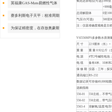
氧化还原电位(可选)
-999至
英福康GAS-Mate易燃性气体
+999
检漏仪
总溶解固体
0至10
赛多利斯电子天平：校准周期
气压计(可选)
500至
设定与期间核查方法
注：仪器准确度规格是主
为保证精密度，在存放奥豪斯
电子天平时一定要注意
YSI556MPS多参数水质
尺 寸
22.9厘米（长）×
重 量
重 量 0.92公斤
电 源
4节2号碱性电池
电 缆
备有4米、10米和
保 修 期
仪器：三年；探
通讯端口
RS-232
数据记录
可存储49,00
选购指南
556-01
556主机，不带
556-02
556主机，带气
5563-4
溶解氧/温度/电