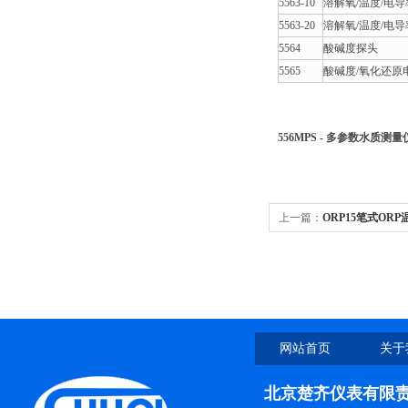
5563-10
溶解氧/温度/电导
5563-20
溶解氧/温度/电导
5564
酸碱度探头
5565
酸碱度/氧化还原
556MPS - 多参数水质测量
上一篇：
ORP15笔式ORP
网站首页
关于
北京楚齐仪表有限