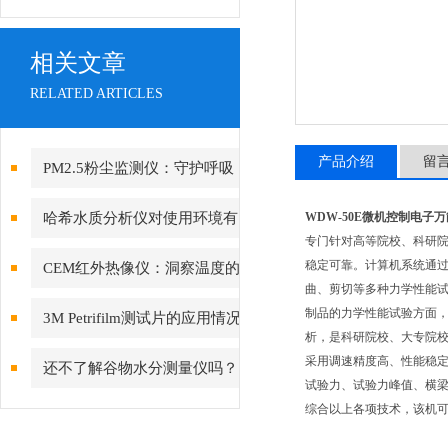
相关文章
RELATED ARTICLES
产品介绍
留
PM2.5粉尘监测仪：守护呼吸
健康的“空气哨兵”
哈希水质分析仪对使用环境有
WDW-50E微机控制电子
专门针对高等院校、科研
哪些要求？
稳定可靠。计算机系统通
CEM红外热像仪：洞察温度的
曲、剪切等多种力学性能
视觉先锋
制品的力学性能试验方面
3M Petrifilm测试片的应用情况
析，是科研院校、大专院
怎样？
采用调速精度高、性能稳定
还不了解谷物水分测量仪吗？
试验力、试验力峰值、横
这些知识点别再错过了！
综合以上各项技术，该机