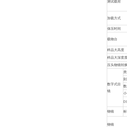
测试载荷
加载方式
保压时间
载物台
样品大高度
样品大深度
压头物镜转
类
刻
数字式目
数
镜
小
D
物镜
标
物镜