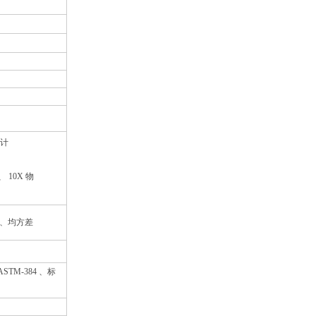
数计
、 10X 物
、均方差
ASTM-384 、标