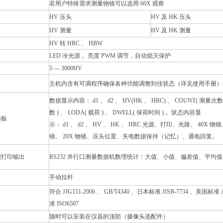
若用户特殊需求测量物镜可以选用 60X 观察
HV
压头
HV
及 HK 压头
HV
测量
HV
及 HK 测量
HV
转 HRC 、 HBW
LED
冷光源，
亮度
PWM
调节，自动熄灭保护
5
— 3000HV
主机内含有可调程序确保各种功能调整到佳状态（详见使用手册）
数据显示内容： d1 、 d2 、 HV(HK 、 HRC) 、 COUNT( 测量次
数 ) 、 LODA( 载荷 ) 、 DWELL( 保荷时间 ) 。状态内容显
面板
示： d1 、 d2 、 HV 、 HK 、 HRC 光源、打印、光路、 40X 物镜
镜、 20X 物镜、压头位置、失电数据保持（记忆）、通电回复。
据打印输出
RS232
并行口测量数据机数理统计：大值、小值、偏差值、平均值
手动拉杆
符合 JJG151-2006 、 GB/T4340 、日本标准 JISB-7734 、美国标准 
准 ISO6507
随时可以安装在仪器的顶部（摄像头选配件）