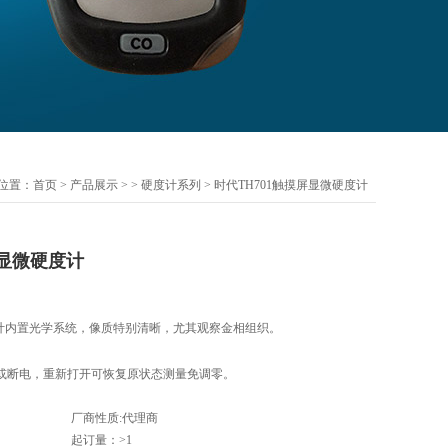
位置：
首页
>
产品展示
> >
硬度计系列
> 时代TH701触摸屏显微硬度计
屏显微硬度计
度计内置光学系统，像质特别清晰，尤其观察金相组织。
或断电，重新打开可恢复原状态测量免调零。
厂商性质:代理商
起订量：>1