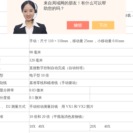
来自局域网的朋友！有什么可以帮
（ gf ） 10/25/50/100/200/300/500/1000
助您的吗？
高精度跟踪定位自动转塔系统、自动完成物镜
-
压头
-
加载
-
保载
程
0-99
秒（任选）
手动：尺寸 110 × 110mm ，移动量 25mm ，小移动量 0.01mm
90
毫米
度
120
毫米
换
直接数字控制自动完成（自动转塔）
型
电子型 10 倍
划线
基准零线和瞄准线（手动驱动）
显分辨率
0.03
微米
分度值
0.1
微米
1
、 D2 测量方式
手动转动测量目镜 用 VX1 和 VX2 图片
准
10
倍和 20 倍（平视场消色差物镜）
10X 40X
20X 40X