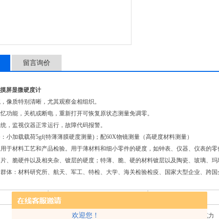
留言询价
1触摸屏显微硬度计
统，像质特别清晰，尤其观察金相组织。
记忆功能，关机或断电，重新打开可恢复原状态测量免调零。
系统，监视仪器正常运行，故障代码报警。
：小加载载荷5gf(特薄薄膜硬度测量)；配60X物镜测量（高硬度材料测量）
应用于材料工艺和产品检验。用于薄材料和细小零件的硬度，如钟表、仪器、仪表的零
薄片、脆硬件以及相夹杂、镀层的硬度；特薄、脆、硬的材料镀层以及陶瓷、玻璃、玛
户群体：材料研究所、航天、军工、特检、大学、海关检验检疫、国家大型企业、跨国
TH701单压头
TH702双压头
欢迎您！
牛顿力（ mN ） 98.07/245.2/490.3/980.7/1961/2942/4903/9807 克力