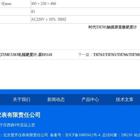
× H)mm
395
× 250 × 490
43
AC220V
± 10% 50HZ
时代TH701触摸屏显微硬度计
TIME5303轧辊硬度计-原HS141
下一篇：
TH763/TH765/TH766/TH
关于我们
新闻动态
产品中心
技术文章
仪表有限责任公司
宁庄西路9号宜品上层
所有：北京楚齐仪表有限责任公司 备案号：
京ICP备16005412号-4
总访问量：298210
站