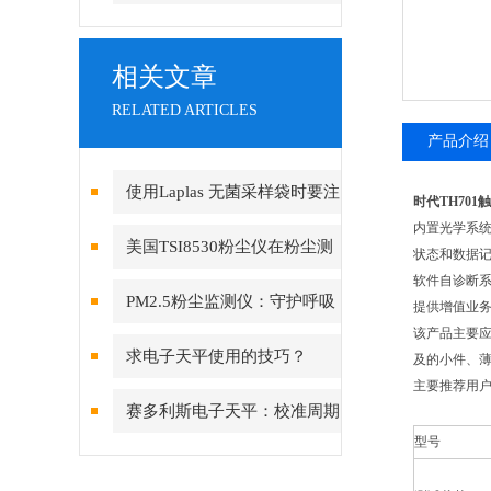
相关文章
RELATED ARTICLES
产品介绍
使用Laplas 无菌采样袋时要注
时代TH70
内置光学系
意哪些事项？
美国TSI8530粉尘仪在粉尘测
状态和数据
软件自诊断
量领域备受青睐
PM2.5粉尘监测仪：守护呼吸
提供增值业务
该产品主要
健康的“空气哨兵”
求电子天平使用的技巧？
及的小件、
主要推荐用
赛多利斯电子天平：校准周期
型号
设定与期间核查方法