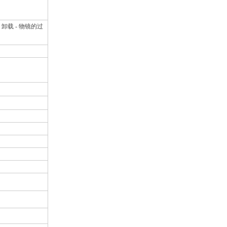
-
卸载
-
物镜的过