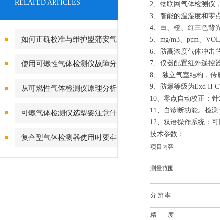
RELATED ARTICLES
2、物联网气体检测仪
3、智能的温湿度和零
4、白、橙、红三色背
如何正确校准与维护盟蒲安气
5、mg/m3、ppm、V
6、防高浓度气体冲击
体检测仪？
7、仪器配置红外遥控
使用可燃性气体检测仪故障分
8、 独立气室结构，
析及对策
9、防爆等级为Exd I
从可燃性气体检测仪原理分析
10、零点自动校正：
故障的产生
11、自诊断功能。检
可燃气体检测仪选型要注意什
12、双语操作系统：
么？
技术参数：
复合型气体检测器使用时要牢
项目内容
记的一些事项
测量范围
分 辨 率
精 度