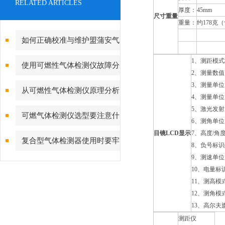
RELATED ARTICLES
厚度：
45mm
尺寸重量
重量：
约178克
如何正确校准与维护盟蒲安气
体检测仪？
1、测距模
使用可燃性气体检测仪故障分
2、测量数
析及对策
3、测量单
从可燃性气体检测仪原理分析
4、测量单
5、激光发
故障的产生
可燃气体检测仪选型要注意什
6、测角单
目镜LCD显示
7、高度/角
么？
复合型气体检测器使用时要牢
8、负号标
9、测速单位
记的一些事项
10、电量标
11、测高模
12、测角模
13、高尔夫
测距仪