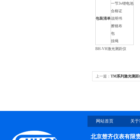
一节3v锂电池
合格证
包装清单
说明书
擦镜布
包
挂绳
BH-VH激光测距仪
上一篇：
TM系列激光测距
网站首页
关于
北京楚齐仪表有限