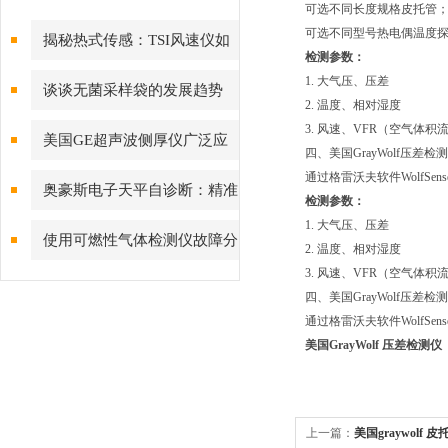
可选不同长度规格皮托管
可选不同型号热电偶温度
揭秘热式传感：TSI风速仪如
检测参数：
何实现低风速下的高精度测量
1. 大气压、压差
谈谈无菌采样袋的发展趋势
2. 温度、相对湿度
3. 风速、VFR（空气体积
美国GE超声波侧厚仪广泛应
四、美国GrayWolf压差
通过格雷沃夫软件WolfSe
用于各种工业领域，如金属加
奥豪斯电子天平自诊断：精准
检测参数：
工、塑料成型和玻璃制造等领域
1. 大气压、压差
测量背后的故障预警守护
使用可燃性气体检测仪故障分
2. 温度、相对湿度
3. 风速、VFR（空气体积
析及对策
四、美国GrayWolf压差
通过格雷沃夫软件WolfSe
美国GrayWolf 压差检测仪
上一篇：
美国graywolf 皮