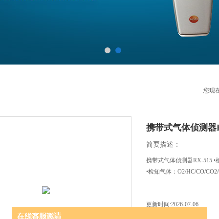
您现
携带式气体侦测器RX
简要描述：
携带式气体侦测器RX-515
•检知气体：O2/HC/CO/CO2/
更新时间:2026-07-06
访问量:1505