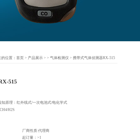
在的位置：
首页
>
产品展示
> >
气体检测仪
> 携带式气体侦测器RX-515
-515
 •检知原理：红外线式/一次电池式/电化学式
CH4/H2S
厂商性质:代理商
起订量：>1