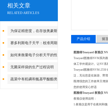
相关文章
RELATED ARTICLES
为保证精密度，在存放奥豪斯
产品介绍
留
电子天平时一定要注意
赛多利斯电子天平：校准周期
设定与期间核查方法
图雅得Trueyard 夜视仪 NV
如何来衡量电子分析天平的性
Trueyard图雅得NVM系
体工学外观设计。让NV系
能？
无菌采样袋的生产过程说明
Trueyard图雅得NVM-
泛，无论您是在旅游、野营、
蔬菜中有机磷和氨基甲酸酯类
既增强您的工作效率又增
您的使用安心舒适
农药残毒快速检测
图雅得Trueyard 夜视仪 NV
夜视仪使用说明：
1.夜视仪是用于在夜间和