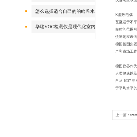
快速响应表面
水带来的用处
怎么选择适合自己的的哈希水
K型热电偶
甚至适于不
质分析仪
华瑞VOC检测仪是现代化室内
短时间范围可达 
快速响应表
空气质量的卫士
德国德图集团（
产和市场工
德图仪器作为
人类健康以
自从 195
于平均水平
上一篇：
tes