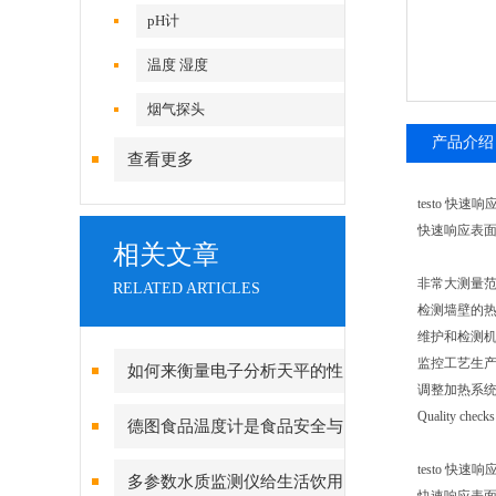
pH计
温度 湿度
烟气探头
产品介绍
查看更多
testo 快
快速响应表面
相关文章
非常大测量
RELATED ARTICLES
检测墙壁的
维护和检测
监控工艺生
如何来衡量电子分析天平的性
调整加热系统
能？
Quality checks
德图食品温度计是食品安全与
精确测温的守护者
testo 快
多参数水质监测仪给生活饮用