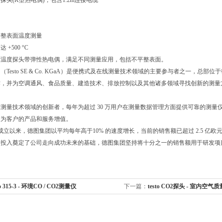
探头(K型热电偶)，包含1.2m连接电缆
平整表面温度测量
+500 °C
面温度探头带弹性热电偶，满足不同测量应用，包括不平整表面。
Testo SE & Co. KGaA）是便携式及在线测量技术领域的主要参与者之一，总部位于
作，并为空调通风、食品质量、建造技术、排放控制以及其他诸多领域寻找创新的测量
测量技术领域的创新者，每年为超过 30 万用户在测量数据管理方面提供可靠的测
及为客户的产品和服务增值。
7 年成立以来，德图集团以平均每年高于10% 的速度增长，当前的销售额已超过 2.5
的投入奠定了公司走向成功未来的基础，德图集团坚持将十分之一的销售额用于研发项
to 315-3 - 环境CO / CO2测量仪
下一篇：
testo CO2探头 - 室内空气