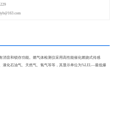
229
b@163.com
有消音和锁存功能。燃气体检测仪采用高性能催化燃烧式传感
液化石油气、天然气、氢气等等，其显示单位为%LEL—最低爆