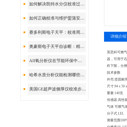
如何解决凯特水分仪校准过程中常见问题？
如何正确校准与维护盟蒲安气体检测仪？
赛多利斯电子天平：校准周期设定与期间核查方法
详细介绍
奥豪斯电子天平自诊断：精准测量背后的故障预警守护
英思科可燃
器，可用于石
AII氧分析仪在节能环保中的作用
炸下限，分辨
技术参数
哈希水质分析仪能检测哪些水质参数？
外壳:坚固耐
尺寸:94 x 50 
美国GE超声波侧厚仪校准步骤与常见误差来源分析
重量:140克
传感器:高性
气体 可燃气
分子式 LEL
测量范围100%