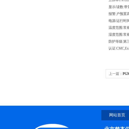
分辨率1% LE
显示/读数:
报警:户预置
电源/运行时间
温度范围:常规下
湿度范围:常规
防护等级:第三
认证:CMC,Ex
上一篇：
PG
网站首页