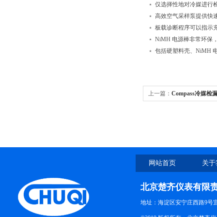
﹡ 仅选择性地对冷媒进行
﹡ 高效空气采样泵提供快
﹡ 板载诊断程序可以指示
﹡ NiMH 电源棒非常环
﹡ 包括硬塑料壳、NiMH 
上一篇：
Compass冷媒检
网站首页
关于
北京楚齐仪表有限
地址：海淀区安宁庄西路9号