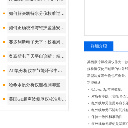
如何解决凯特水分仪校准过程中常见问题？
如何正确校准与维护盟蒲安气体检测仪？
赛多利斯电子天平：校准周期设定与期间核查方法
详细介绍
奥豪斯电子天平自诊断：精准测量背后的故障预警守护
英福康冷媒检漏仪作为一款准
媒检漏仪使用创新的红外线吸
AII氧分析仪在节能环保中的作用
新型冷媒混合物也不例外。
功能概述
哈希水质分析仪能检测哪些水质参数？
﹡ 0.10 oz. 3g/年灵敏度。
﹡ 对所有冷媒（包括 R-22、R
美国GE超声波侧厚仪校准步骤与常见误差来源分析
﹡ 红外线单元使用寿命长达
﹡ 红外线单元
﹡ 保持一致性和准确性。
﹡ 红外线单元即使是暴露