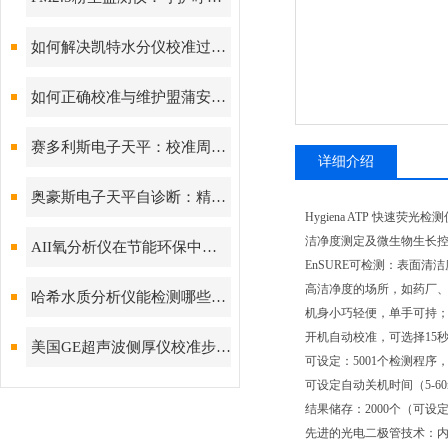
如何解决凯特水分仪校准过程中常见问题？
如何正确校准与维护盟蒲安气体检测仪？
赛多利斯电子天平：校准周期设定与期间核查方法
详细介绍
奥豪斯电子天平自诊断：精准测量背后的故障预警守护
Hygiena ATP 
洁净度测定及微生物生长
AII氧分析仪在节能环保中的作用
EnSURE可检测：表面
高洁净度的场所，如药厂
哈希水质分析仪能检测哪些水质参数？
机身小巧轻便，单手可持；检测
开机自动校准，可选择15秒
美国GE超声波侧厚仪校准步骤与常见误差来源分析
可设定：5001个检测程序，
可设定自动关机时间（5-60
结果储存：2000个（可设
先进的光电二极管技术：