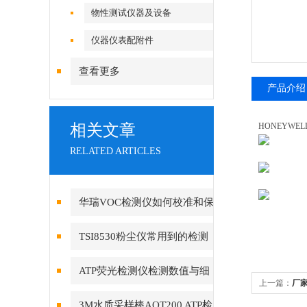
物性测试仪器及设备
仪器仪表配附件
查看更多
产品介绍
相关文章
HONEYW
RELATED ARTICLES
华瑞VOC检测仪如何校准和保
养？
TSI8530粉尘仪常用到的检测
技术有哪些?
ATP荧光检测仪检测数值与细
上一篇：
厂家
菌总数量化关系
测仪
3M水质采样棒AQT200 ATP检