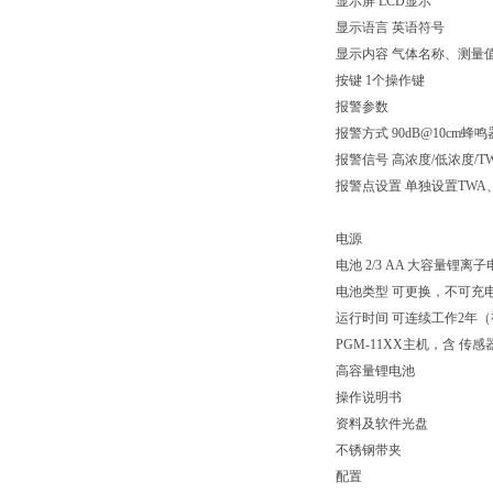
显示屏 LCD显示
显示语言 英语符号
显示内容 气体名称、测量
按键 1个操作键
报警参数
报警方式 90dB@10cm
报警信号 高浓度/低浓度/
报警点设置 单独设置TWA、
电源
电池 2/3 AA 大容量锂离
电池类型 可更换，不可充
运行时间 可连续工作2年
PGM-11XX主机，含 传感
高容量锂电池
操作说明书
资料及软件光盘
不锈钢带夹
配置