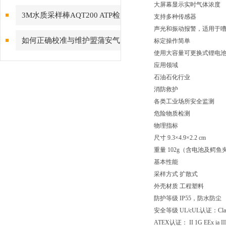
大屏幕显示实时气体浓度
菌总数量化关系
3M水质采样棒AQT200 ATP检
支持多种传感器
声光和振动报警，适用于
测拭子 水样涂抹棒
如何正确校准与维护盟蒲安气
标定操作简单
使用大容量可更换式锂电池
体检测仪？
应用领域
石油石化行业
消防救护
各类工业场所安全监测
危险物质检测
物理指标
尺寸 9.3×4.9×2.2 cm
重量 102g（含电池及鳄鱼
基本性能
采样方式 扩散式
外壳材质 工程塑料
防护等级 IP55，防水防尘
安全等级 UL/cUL认证：Class I, 
ATEX认证： II 1G EEx ia IIB 