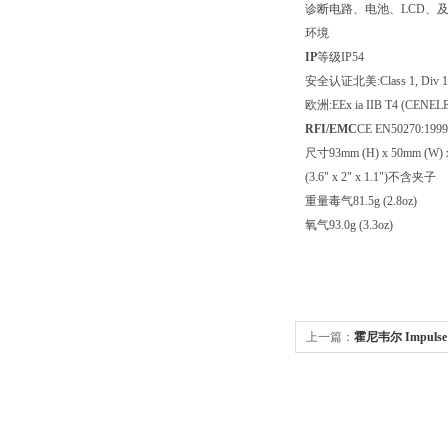
诊断电路、电池、LCD、及软
环境
IP
等级IP54
安全认证北美:Class 1, Div 1, G
欧洲:EEx ia IIB T4 (CENELEC
RFI/EMC
CE EN50270:1999
尺寸93mm (H) x 50mm (W) 
(3.6" x 2" x 1.1")不含夹子
重量毒气81.5g (2.8oz)
氧气93.0g (3.3oz)
上一篇：
霍尼韦尔 Impuls
Honywell ***