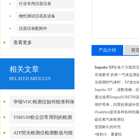
行业专用仪器仪表
物性测试仪器及设备
仪器仪表配附件
查看更多
产品介绍
留
相关文章
Impulse XP
在各个方面而言
市场要求 的单一气体监测
RELATED ARTICLES
当探测到气体时，XP发出
Impulse XP ，读数
通过使用TempraSURET
华瑞VOC检测仪如何校准和保
维护简单，内置的衰减补偿电
lAnalytics提供各种
养？
TSI8530粉尘仪常用到的检测
硫化氢气体检测仪
坚固耐久的外壳
技术有哪些?
ATP荧光检测仪检测数值与细
•体积小、重量轻