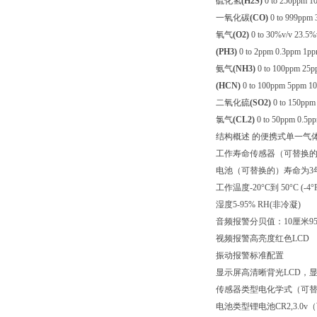
硫化氢
(H2S)
0 to 250ppm 
一氧化碳
(CO)
0 to 999ppm
氧气
(O2)
0 to 30%v/v 23.5%v
(PH3)
0 to 2ppm 0.3ppm 1p
氨气
(NH3)
0 to 100ppm 25
(HCN)
0 to 100ppm 5ppm 1
二氧化硫
(SO2)
0 to 150pp
氯气
(CL2)
0 to 50ppm 0.5p
结构概述 的便携式单一气
工作寿命传感器（可替换的
电池（可替换的）寿命为3
工作温度-20°C到 50°C (-4
湿度5-95% RH(非冷凝)
音频报警分贝值：10厘米9
视频报警高亮度红色LCD
振动报警标准配置
显示屏高清晰背光LCD，
传感器类型电化学式（可
电池类型锂电池CR2,3.0