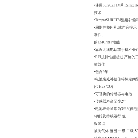
•使用SureCellTM和Refle
技术
•TempraSURETM温度补
•周期性频闪和/或声音提示
靠性。
的EMC/RFI性能
•靠近无线电话或手机不会
•RFI抗扰性能超过 严格的
效益佳
•包含2年
•电池衰减补偿使得标定间隔
(仅H2S/CO)
•可替换的传感器与电池
•传感器寿命至少2年
•电池寿命通常为3年*(低电
•初始及持续运行 低
报警点
被测气体 范围 一级 二级
S