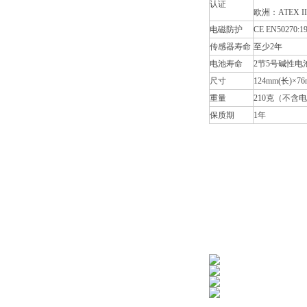
认证
欧洲：ATEX II 2
电磁防护
CE EN50270:1
传感器寿命
至少2年
电池寿命
2节5号碱性电
尺寸
124mm(长)×76
重量
210克（不含
保质期
1年