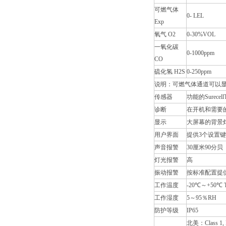
可燃气体
0- LEL
Exp
氧气 O2
0-30%VOL
一氧化碳
0-1000ppm
CO
硫化氢 H2S
0-250ppm
说明：可燃气体通道可以显
传感器
功能的Sure
诊断
在开机和需要的
显示
大屏幕的背景
用户界面
提供3个设置
声音报警
30厘米90分贝
灯光报警
高
振动报警
按标准配置提
工作温度
-20℃～+50
工作湿度
5～95％RH
防护等级
IP65
北美：Class 1, D