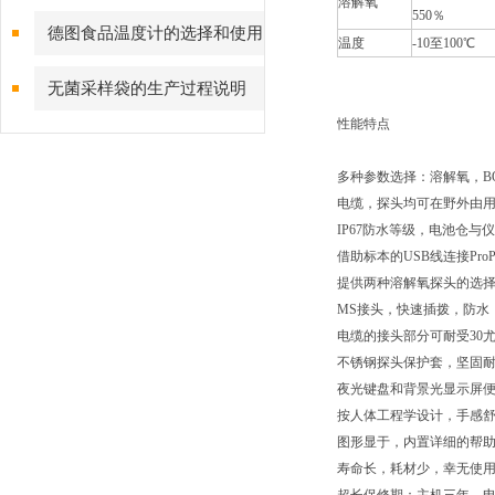
溶解氧
550％
的因素有很多种，一起来看看把
德图食品温度计的选择和使用
温度
-10至100℃
是非常重要的
无菌采样袋的生产过程说明
性能特点
多种参数选择：溶解氧，B
电缆，探头均可在野外由
IP67防水等级，电池仓
借助标本的USB线连接Pr
提供两种溶解氧探头的选
MS接头，快速插拨，防水
电缆的接头部分可耐受30
不锈钢探头保护套，坚固
夜光键盘和背景光显示屏
按人体工程学设计，手感
图形显于，内置详细的帮
寿命长，耗材少，幸无使用