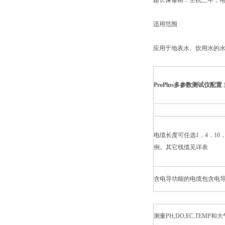
超长保修期：主机三年，
适用范围
应用于地表水、饮用水的水
ProPlus多参数测试仪配
电缆长度可任选1，4，1
例。其它线缆见详表
含电导功能的电缆包含电
测量PH,DO,EC,TEMP