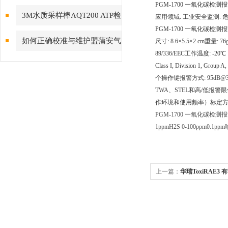
PGM-1700 一氧化碳检测
菌总数量化关系
3M水质采样棒AQT200 ATP检
应用领域
. 工业安全监测
.
PGM-1700 一氧化碳检测
测拭子 水样涂抹棒
如何正确校准与维护盟蒲安气
尺寸: 8.6×5.5×2 cm
重量: 
89/336/EEC
工作温度: -20
体检测仪？
Class I, Division 1, Group A,
个操作键
报警方式: 95dB
TWA、STEL和高/低报警
作环境和使用频率）
标定方
PGM-1700 一氧化碳检测
1ppm
H2S 0-100ppm0.1ppm
上一篇：
华瑞ToxiRAE3 
供应***