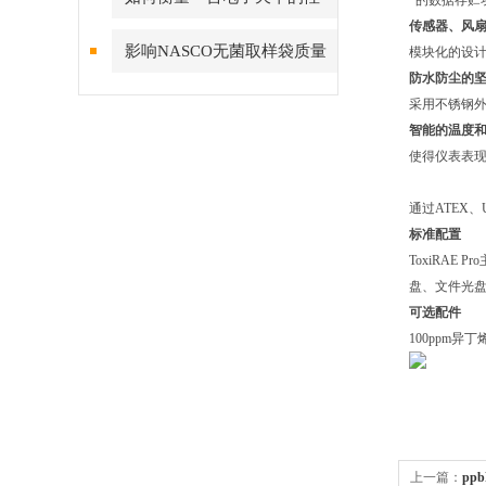
*的数据存贮
传感器、风
能？小编告诉你
影响NASCO无菌取样袋质量
模块化的设计
防水防尘的
的因素有哪些？
采用不锈钢
智能的温度
使得仪表表
通过ATEX、
标准配置
ToxiRAE
盘、文件光盘
可选配件
100ppm异
上一篇：
pp