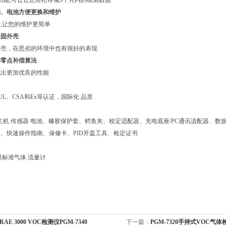
功能,可让让您轻松存储3个月内的检测数据
扇、电池方便更换和维护
,让您的维护更简单
坚固外壳
外壳，在恶劣的环境中也有很好的表现
和零点补偿算法
现出更加优良的性能
UL、CSA和Ex等认证，国际化 品质
 Pro主机 传感器 电池、橡胶保护套、鳄鱼夹、校定适配器、充电底座/PC通讯适配器、数据电
、快速操作指南、保修卡、PID开盖工具、检定证书
丁烯标准气体 流量计
bRAE 3000 VOC检测仪PGM-7340
下一篇：
PGM-7320手持式VOC气