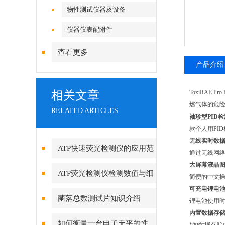
物性测试仪器及设备
仪器仪表配附件
查看更多
产品介绍
相关文章
ToxiRAE
燃气体的危险
RELATED ARTICLES
袖珍型PID
款个人用PI
无线实时数
ATP快速荧光检测仪的应用范
通过无线网络
大屏幕液晶
围越来越广泛了
ATP荧光检测仪检测数值与细
简便的中文操
可充电锂电
菌总数量化关系
菌落总数测试片知识介绍
锂电池使用时
内置数据存
如何衡量一台电子天平的性