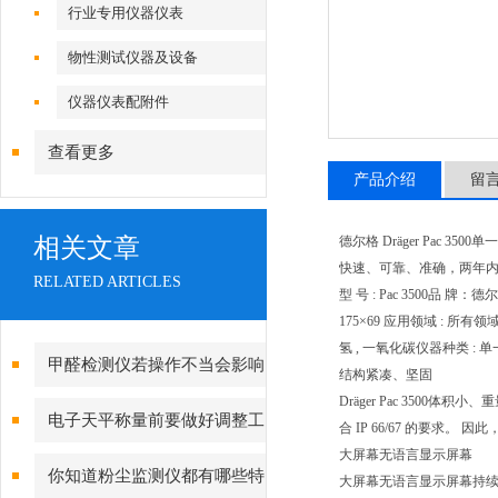
行业专用仪器仪表
物性测试仪器及设备
仪器仪表配附件
查看更多
产品介绍
留
相关文章
德尔格 Dräger Pac 350
快速、可靠、准确，两年内无需维护
RELATED ARTICLES
型 号 : Pac 3500品 牌：德尔
175×69 应用领域 : 所有领
氢 , 一氧化碳仪器种类 
甲醛检测仪若操作不当会影响
结构紧凑、坚固
Dräger Pac 35
检测结果
电子天平称量前要做好调整工
合 IP 66/67 的要求
大屏幕无语言显示屏幕
作
你知道粉尘监测仪都有哪些特
大屏幕无语言显示屏幕持