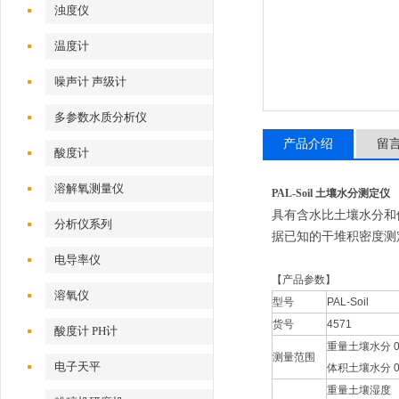
浊度仪
温度计
噪声计 声级计
多参数水质分析仪
产品介绍
留
酸度计
溶解氧测量仪
PAL-Soil 土壤水分测定仪
具有含水比土壤水分和
分析仪系列
据已知的干堆积密度测
电导率仪
【产品参数】
溶氧仪
型号
PAL-Soil
货号
4571
酸度计 PH计
重量土壤水分
测量范围
电子天平
体积土壤水分
重量土壤湿度