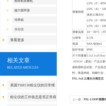
粉碎机研磨机
±2%（0 ~ 40
±5%（41 ~ 1
磁力搅拌器
测量精度
体积土壤水分
培养箱
±1%（0 ~ 60
±2%（61 ~ 1
水分仪
测量温度
10
~
40
°
C（A
分辨率
0.1%
查看更多
电源
AAA
电池
x2
防护等级
lP65
尺寸和重量
5.5x3.1x10.
相关文章
ATAGO（爱拓）产品主
速检测样品浓度。产品形
RELATED ARTICLES
料，果蔬种植，制糖行业
PAL-Soil 土壤水分测定仪
美国TSI8530粉尘仪的日常维
护与保养指南
粉尘仪的工作状态是否正常得
上一篇：
PAL-LOOP 