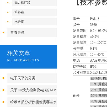
【技术参
磁力搅拌器
培养箱
型号
PAL-S
水分仪
货号
3860
测量范围
0.0
~
93.0%
查看更多
测量精度
±0.2%
测量温度
10
~
100°C
分辨率
0.1%
相关文章
环境温度
10
~
40°C
RELATED ARTICLES
电源
AAA 电池x
防护等级
lP65
尺寸和重量
5.5x3
.1x1
电子天平的分类
便携带: RE-
10% 蔗糖溶液
关于3m荧光检测仪ng3的ATP
20% 蔗糖溶液
配件
30% 蔗糖溶液
检测原理你真的了解吗
40% 蔗糖溶液
哈希水质分析仪能检测哪些水