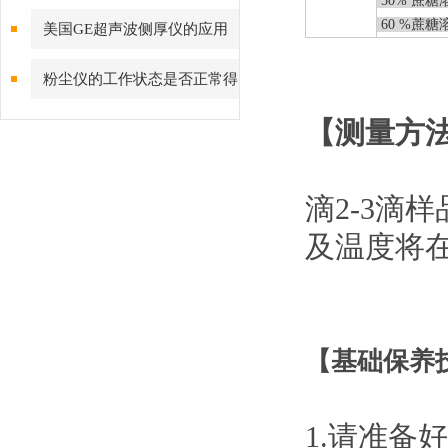
50% 蔗糖溶液
质参数？
60 %蔗糖溶液
美国GE超声波侧厚仪的应用
和相关定义是怎么样的呢？
粉尘仪的工作状态是否正常得
看这些方面
【测量方
滴2-3滴
及温度将在
【基础保养
1.请准备