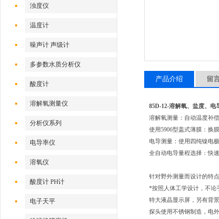
浊度仪
温度计
噪声计 声级计
多参数水质分析仪
产品介绍
留
酸度计
溶解氧测量仪
85D-12-溶解氧、盐度、
溶解氧测量：自动温度补
分析仪系列
使用5906型盖式薄膜：换
电导测量：使用四纯镍电
电导率仪
全自动电导量程选择：快
溶氧仪
针对野外测量而设计的特
酸度计 PH计
*按照人体工学设计，不论
特大液晶显示屏，另有背
电子天平
探头使用不锈钢制造，电