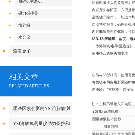
粉碎机研磨机
所有电缆接头均装有应力
内置探头存贮室，方便携
磁力搅拌器
全按键式操作，一切运作
自动功能检查：确保开机
培养箱
内置非散失性存储器，可储
水分仪
85D-12-溶解氧、盐度、
一体溶解氧/电导/温度探头
查看更多
使用整合式探头和电缆
相关文章
功能与85型相同，使用可更
可根据不同应用所需随时
RELATED ARTICLES
使用MS（方规格）式接头
注：主机不带接头和电缆，
哪些因素会影响YSI溶解氧测
YSI 85 系统规格
测量参数技术指标
量仪的准确性？
YSI溶解氧测量仪助力保护和
测量范围
溶解氧
0至200%空气饱和