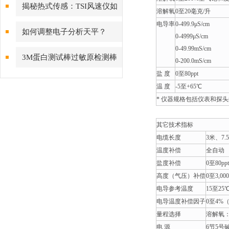
可持续利用海洋资源
揭秘热式传感：TSI风速仪如
溶解氧
0至20毫克/升
电导率
0-499.9μS/cm
何实现低风速下的高精度测量
如何调整电子分析天平？
0-4999μS/cm
0-49.99mS/cm
3M蛋白测试棒过敏原检测棒
0-200.0mS/cm
盐 度
0至80ppt
ALLTEC60 表面蛋白过敏原测
温 度
-5至+65℃
试棒
* 仪器规格包括仪表和探
其它技术指标
电缆长度
3米、7.
温度补偿
全自动
盐度补偿
0至80ppt
高度（气压）补偿
0至3,00
电导参考温度
15至2
电导温度补偿因子
0至4%
量程选择
溶解氧
电 源
6节5号