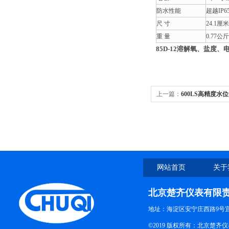
防水性能
超越IP6
尺 寸
24.1厘
重 量
0.77
85D-12溶解氧、盐度
上一篇：
600LS高精度水
网站首页
关于
北京楚齐仪表有限
地址：海淀区安宁庄西路9号
©2019 版权所有：北京楚齐