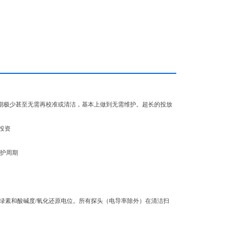
投放周期极少甚至无需再校准或清洁，基本上做到无需维护。超长的投放
的投资
维护周期
、叶绿素和酸碱度/氧化还原电位。所有探头（电导率除外）在清洁扫