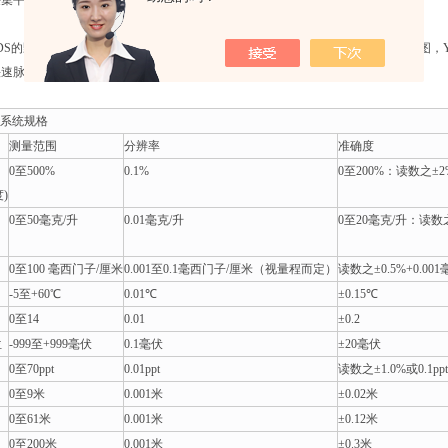
集平台相结合，或直接连接计算机
00EDS的野外观察表明：本系统在恶劣的污染环境中能够提供高精度的溶解氧。见下图，YSI
快速脉冲溶解氧探头无需再校准或清洁，依然能够表现出其的性能。
EDS系统规格
测量范围
分辨率
准确度
0至500%
0.1%
0至200%：读数之±
)
0至50毫克/升
0.01毫克/升
0至20毫克/升：读数
0至100 毫西门子/厘米
0.001至0.1毫西门子/厘米（视量程而定）
读数之±0.5%+0.00
-5至+60℃
0.01℃
±0.15℃
0至14
0.01
±0.2
位
-999至+999毫伏
0.1毫伏
±20毫伏
0至70ppt
0.01ppt
读数之±1.0%或0.1
0至9米
0.001米
±0.02米
0至61米
0.001米
±0.12米
0至200米
0.001米
±0.3米