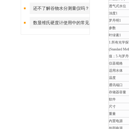
水带来的用处
透气式水位
还不了解谷物水分测量仪吗？
浊度1
这些知识点别再错过了！
罗丹明1
数显维氏硬度计使用中的常见
参数
故障和解决方法
叶绿素1
1.所有光学
(Standard
值；5.与罗丹
仪器规格
适用水体
温度
通讯端口
存储器容量
软件
尺寸
重量
内置电源
外部电源