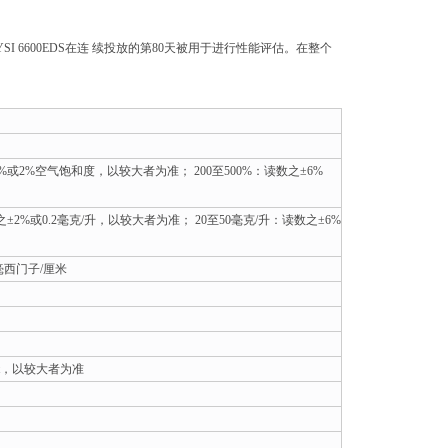
 6600EDS在连 续投放的第80天被用于进行性能评估。在整个
2%或2%空气饱和度，以较大者为准； 200至500%：读数之±6%
之±2%或0.2毫克/升，以较大者为准； 20至50毫克/升：读数之±6%
1毫西门子/厘米
ppt，以较大者为准