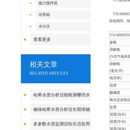
可与数据采
磁力搅拌器
YSI 66
培养箱
投放期间，
水分仪
YSI 6600
查看更多
参数
溶解氧
(%空气饱和度
相关文章
溶解氧
(毫克/升)
RELATED ARTICLES
电导率2
温度
酸碱度
哈希水质分析仪能检测哪些水
氧化还原电
质参数？
盐度
确保哈希水质分析仪长期准确
深度(浅水)
读数的要点
深度(中水)
多参数水质监测仪给生活饮用
深度(深水)