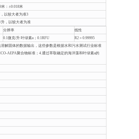
-9米：±0.018米
TU，以较大者为准3
克/升，以较大者为准
分辨率
线性
0.1微克/升 叶绿素a；0.1RFU
R2＞0.99995
率和总溶解固体的数据输出，这些参数是根据水和污水测试行业标准
率计算出来；3.使用AMCO-AEPA聚合物标准；4.通过萃取确定的海洋藻和叶绿素a的