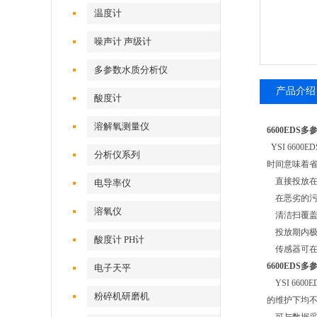
温度计
噪声计 声级计
多参数水质分析仪
产品介绍
酸度计
溶解氧测量仪
6600EDS
YSI 66
分析仪系列
时间意味着
直接投放在
电导率仪
在恶劣的污
溶氧仪
清洁扫覆盖
投放期内极
酸度计 PH计
传感器可在
6600EDS
电子天平
YSI 66
粉碎机研磨机
的维护下均