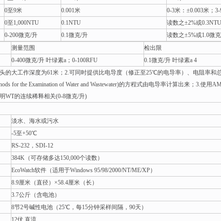
0至9米
0.001米
0-3米：±0.003米；3
0至1,000NTU
0.1NTU
读数之±2%或0.3N
0-200微克/升
0.1微克/升
读数之±5%或1.0微
测量范围
检出限
0-400微克/升 叶绿素a；0-100RFU
0.1微克/升 叶绿素a 4
探头的大工作深度为61米；2.可同时提供比电导度（修正至25℃的电导率）、电阻
 Methods for the Examination of Water and Wastewater)的方程式由电导
明WT的连续稀释相关(0-8微克/升)
淡水、海水或污水
-5至+50℃
RS-232，SDI-12
384K（可存储多达150,000个读数）
EcoWatch软件（适用于Windows 95/98/2000/NT/ME/XP）
8.9厘米（直径）×58.4厘米（长）
3.7公斤（含电池）
8节2号碱性电池（25℃，每15分钟采样间隔，90天）
12伏 直流