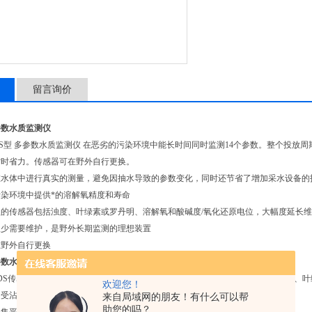
留言询价
多参数水质监测仪
00EDS型 多参数水质监测仪 在恶劣的污染环境中能长时间同时监测14个参数。整个
省时省力。传感器可在野外自行更换。
水体中进行真实的测量，避免因抽水导致的参数变化，同时还节省了增加采水设备
染环境中提供*的溶解氧精度和寿命
的传感器包括浊度、叶绿素或罗丹明、溶解氧和酸碱度/氧化还原电位，大幅度延长
少需要维护，是野外长期监测的理想装置
野外自行更换
多参数水质监测仪
00EDS传感器（从底部开始，沿顺时针方向）：温度/电导率、浊度、快速脉冲溶解氧
欢迎您！
不受沾污。
来自局域网的朋友！有什么可以帮
助您的吗？