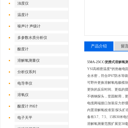
浊度仪
温度计
噪声计 声级计
多参数水质分析仪
产品介绍
留
酸度计
溶解氧测量仪
550A-25CC便携式溶解氧
YSI高精密温度*的热敏
分析仪系列
全水密，符合IP67防水等级
可野外更换溶解氧电极模
电导率仪
更快的反应时间、更低的
溶氧仪
不锈钢探头，坚固耐用，
电缆两端接口加装应力舒
酸度计 PH计
内置溶解氧校准室/探头贮
备有3.7、7.5、15和30
电子天平
溶解氧测量范围扩展至50毫