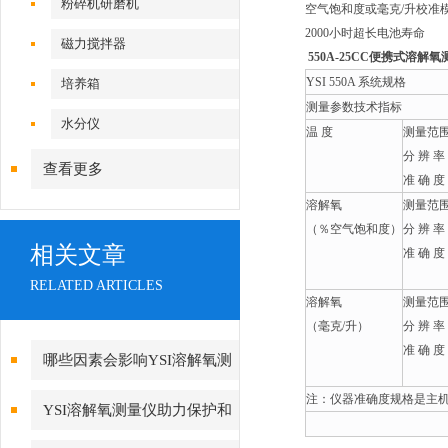
粉碎机研磨机
空气饱和度或毫克/升校准
2000小时超长电池寿命
磁力搅拌器
550A-25CC便携式溶解
YSI 550A 系统规格
培养箱
测量参数技术指标
水分仪
温 度
测量范
分 辨 率
查看更多
准 确 度
溶解氧
测量范
（％空气饱和度）
分 辨 率
相关文章
准 确 度
RELATED ARTICLES
溶解氧
测量范
（毫克/升）
分 辨 率
准 确 度
哪些因素会影响YSI溶解氧测
量仪的准确性？
注：仪器准确度规格是主
YSI溶解氧测量仪助力保护和