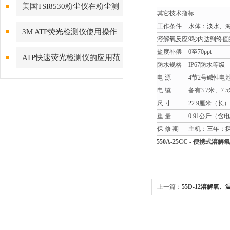
可持续利用海洋资源
美国TSI8530粉尘仪在粉尘测
其它技术指标
量领域备受青睐
工作条件
水体：淡水、海水
3M ATP荧光检测仪使用操作
溶解氧反应
9秒内达到终值
说明书
盐度补偿
0至70ppt
ATP快速荧光检测仪的应用范
防水规格
IP67防水等级
围越来越广泛了
电 源
4节2号碱性电池
电 缆
备有3.7米、7
尺 寸
22.9厘米（长）
重 量
0.91公斤（含
保 修 期
主机：三年；
550A-25CC - 便携式溶
上一篇：
55D-12溶解氧