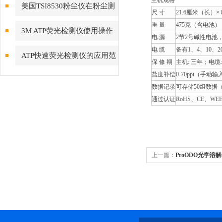
主机规格
可持续利用海洋资源
美国TSI8530粉尘仪在粉尘测
尺 寸
21.6厘米（长）×
重 量
475克（含电池）
量领域备受青睐
3M ATP荧光检测仪使用操作
电 源
2节2号碱性电池
电 缆
备有1、4、10、
说明书
ATP快速荧光检测仪的应用范
保 修 期
主机: 三年；电缆
盐度补偿
0-70ppt（手
围越来越广泛了
数据记录
可存储50组数据
通过认证
RoHS、CE、WE
上一篇：
ProODO光学溶