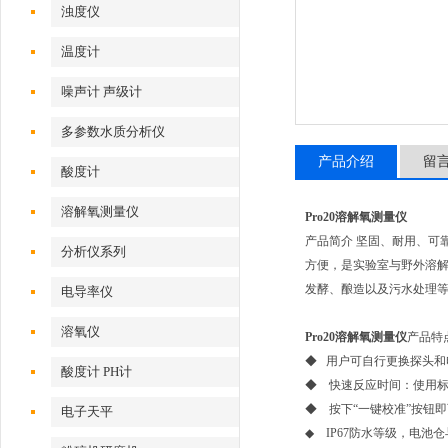
浊度仪
温度计
噪声计 声级计
多参数水质分析仪
产品介绍
留
酸度计
溶解氧测量仪
Pro20溶解氧测量仪
产品简介 坚固、耐用、可靠
分析仪系列
方便，是实验室与野外溶解
发酵、酿造以及污水处理
电导率仪
溶氧仪
Pro20溶解氧测量仪
产品特
◆ 用户可自行更换探头和
酸度计 PH计
◆ 快速反应时间：使用标
◆ 按下“一键校准”按钮
电子天平
◆ IP67防水等级，电