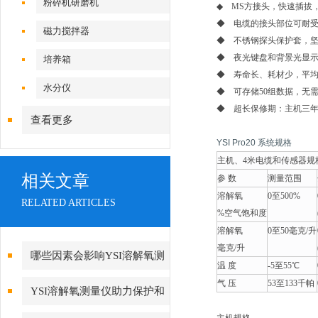
粉碎机研磨机
◆ MS方接头，快速插拔
◆ 电缆的接头部位可耐受
磁力搅拌器
◆ 不锈钢探头保护套，
◆ 夜光键盘和背景光显
培养箱
◆ 寿命长、耗材少，平
水分仪
◆ 可存储50组数据，无
◆ 超长保修期：主机三
查看更多
YSI Pro20 系统规格
主机、4米电缆和传感器规
相关文章
参 数
测量范围
溶解氧
0至500%
RELATED ARTICLES
%空气饱和度
溶解氧
0至50毫克/升
毫克/升
哪些因素会影响YSI溶解氧测
温 度
-5至55℃
量仪的准确性？
气 压
53至133千帕
YSI溶解氧测量仪助力保护和