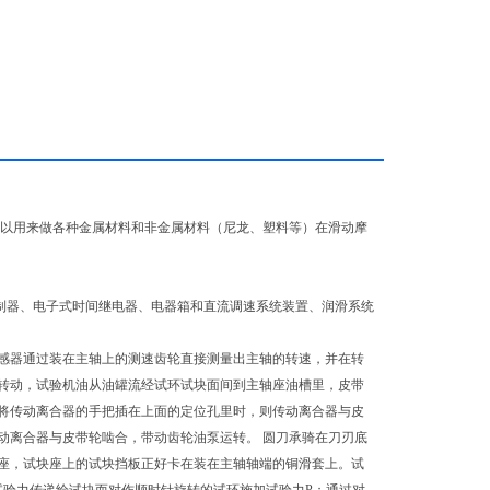
 以用来做各种金属材料和非金属材料（尼龙、塑料等）在滑动摩
、温度控制器、电子式时间继电器、电器箱和直流调速系统装置、润滑系统
传感器通过装在主轴上的测速齿轮直接测量出主轴的转速，并在转
转动，试验机油从油罐流经试环试块面间到主轴座油槽里，皮带
将传动离合器的手把插在上面的定位孔里时，则传动离合器与皮
动离合器与皮带轮啮合，带动齿轮油泵运转。 圆刀承骑在刀刃底
座，试块座上的试块挡板正好卡在装在主轴轴端的铜滑套上。试