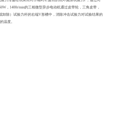
试验力传递给试块而对作顺时针旋转的试环施加试验力P；通过对
W，1400r/min的三相微型异步电动机通过皮带轮，三角皮带，
加到（或卸除）试验力杆的右端V形槽中，消除冲击试验力对试验结果的
油的温度。