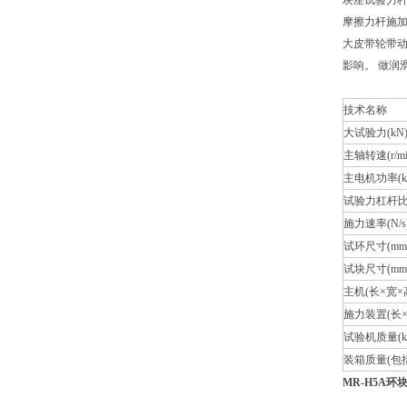
块座试验力杆
摩擦力杆施加
大皮带轮带动
影响。 做润
技术名称
大试验力(kN
主轴转速(r/mi
主电机功率(k
试验力杠杆
施力速率(N/s
试环尺寸(mm
试块尺寸(mm
主机(长×宽×高
施力装置(长×
试验机质量(k
装箱质量(包括
MR-H5A