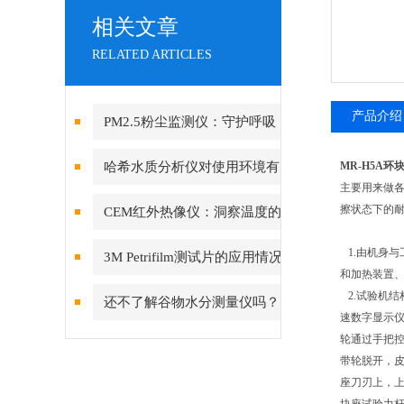
相关文章
RELATED ARTICLES
产品介绍
PM2.5粉尘监测仪：守护呼吸
健康的“空气哨兵”
哈希水质分析仪对使用环境有
MR-H5A
主要用来做
哪些要求？
擦状态下的
CEM红外热像仪：洞察温度的
视觉先锋
1.由机身与
3M Petrifilm测试片的应用情况
和加热装置
怎样？
2.试验机结
还不了解谷物水分测量仪吗？
速数字显示
这些知识点别再错过了！
轮通过手把
带轮脱开，
座刀刃上，