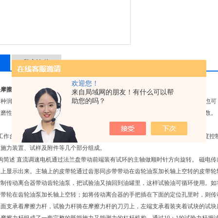
留言询价
欢迎您！
环块摩擦磨损试验机
来自局域网的朋友！有什么可以帮
助您的吗？
各种润滑油和脂在滑动摩擦状态下的承载能力和摩擦特性的试验；摩擦磨损试验机也可
耐磨性能的试验；同时也可以测定各种材料的摩擦力，并推算出各种材料的摩擦系数。
工作台、主轴与杠杆机构、1.5kW(0-1500r/min)的直流电机、转速数字显示仪
、施力装置、试样及附件等几个部分组成。
构简述 直流调速电机通过法兰盘带动前端装有试环的主轴做顺时针方向旋转。 磁电
仪上显示出来。主轴上的皮带轮通过齿形同步带带动在齿轮油泵加长轴上空转的皮带轮
控制传动离合器带动齿轮油泵，把试验油又抽回到油罐里，这样试验油可循环使用。如
皮带轮在齿轮油泵加长轴上空转；如将传动离合器的手把插在下面的定位孔里时，则传
上面支承着摩擦力杆，试验力杆骑在摩擦力杆的刀刃上，左端支承着装夹着试块的试块