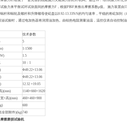
摩擦力杆组成了一套完整的既能施力又能测力的杠杆机构。通过10：1的试验力杆把
试验力来平衡试环试块面间的摩擦力F，根据P和F来推出摩擦系数μ值。 施力装置由550
蜗杆和蜗轮及螺杆和升降螺母使砣盘以8.92-13.33N/S的均匀速率，平稳的将砣
滑油试验时，通过电加热器将润滑油加热。由铂热电阻测量油温，温控仪表自动控制
技术参数
)
5
n)
1-1500
W)
1.5
比
10：1
)
Φ49.22×13.06
)
Φ49.22×13.06
)
12.32 ×19.05
)(mm)
1140×660×1620
宽×高)(mm)
460×460×900
g)
600
全部附件)(kg)
740
环块摩擦磨损试验机