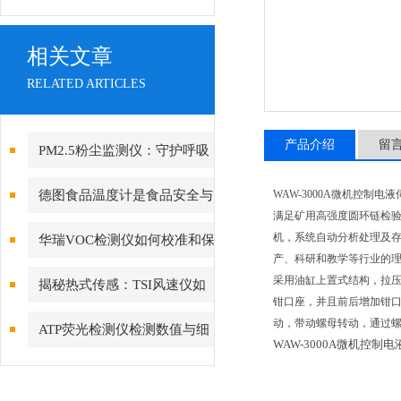
相关文章
RELATED ARTICLES
产品介绍
留
PM2.5粉尘监测仪：守护呼吸
健康的“空气哨兵”
德图食品温度计是食品安全与
WAW-3000A微机控制电
满足矿用高强度圆环链检
精确测温的守护者
机，系统自动分析处理及
华瑞VOC检测仪如何校准和保
产、科研和教学等行业的
养？
采用油缸上置式结构，拉
揭秘热式传感：TSI风速仪如
钳口座，并且前后增加钳
何实现低风速下的高精度测量
动，带动螺母转动，通过
ATP荧光检测仪检测数值与细
WAW-3000A微机控制
菌总数量化关系